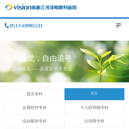
0513-69905531
高清视觉，自由追寻
ICL晶体植入——高度近视者首选
ICL
屈光专科
近视防控专科
小儿斜弱视专科
综合眼病专科
白内障专科