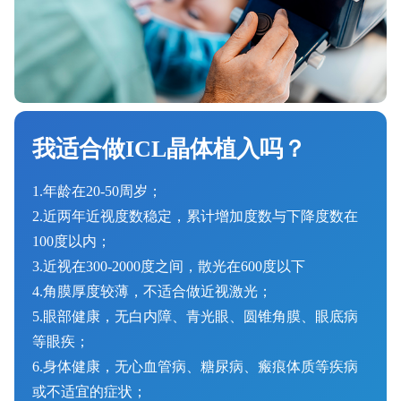
我适合做ICL晶体植入吗？
1.年龄在20-50周岁；
2.近两年近视度数稳定，累计增加度数与下降度数在
100度以内；
3.近视在300-2000度之间，散光在600度以下
4.角膜厚度较薄，不适合做近视激光；
5.眼部健康，无白内障、青光眼、圆锥角膜、眼底病
等眼疾；
6.身体健康，无心血管病、糖尿病、瘢痕体质等疾病
或不适宜的症状；