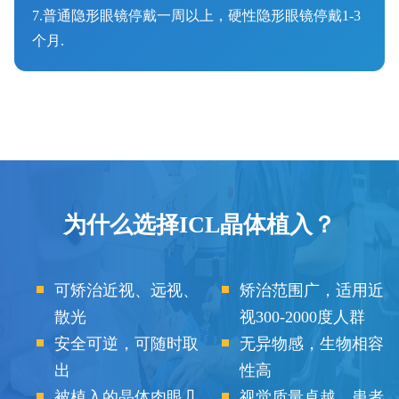
7.普通隐形眼镜停戴一周以上，硬性隐形眼镜停戴1-3
个月.
为什么选择ICL晶体植入？
可矫治近视、远视、
矫治范围广，适用近
散光
视300-2000度人群
安全可逆，可随时取
无异物感，生物相容
出
性高
被植入的晶体肉眼几
视觉质量卓越，患者