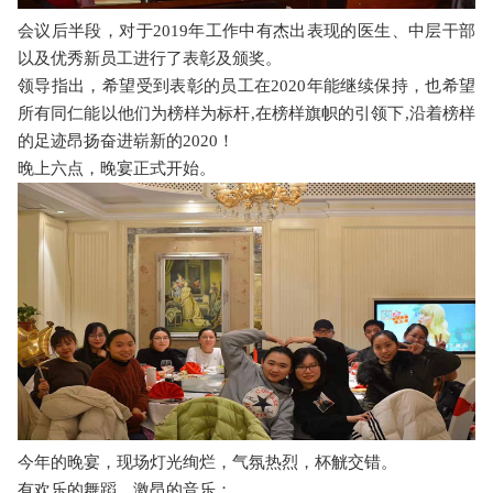
会议后半段，对于
2019
年工作中有杰出表现的医生、中层干部
以及优秀新员工进行了表彰及颁奖。
领导指出，希望受到表彰的员工在
2020
年能继续保持，也希望
所有同仁能以他们为榜样为标杆
,
在榜样旗帜的引领下
,
沿着榜样
的足迹昂扬奋进崭新的
2020
！
晚上六点，晚宴正式开始。
今年的晚宴，现场灯光绚烂，气氛热烈，杯觥交错。
有欢乐的舞蹈，激昂的音乐；